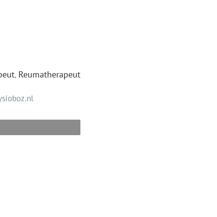
peut
,
Reumatherapeut
sioboz.nl