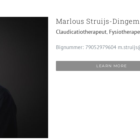
Marlous Struijs-Dinge
Claudicatiotherapeut
,
Fysiotherape
Bignummer: 79052979604 m.struijs@
LEARN MORE