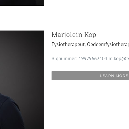
Marjolein Kop
Fysiotherapeut
,
Oedeemfysiothera
Bignummer: 19929662404 m.kop@fy
LEARN MORE