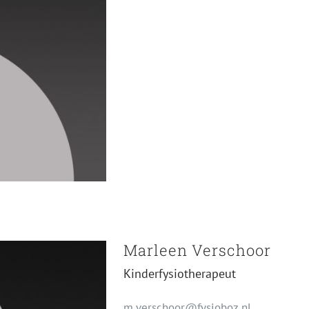
Marleen Verschoor
Kinderfysiotherapeut
m.verschoor@fysioboz.nl