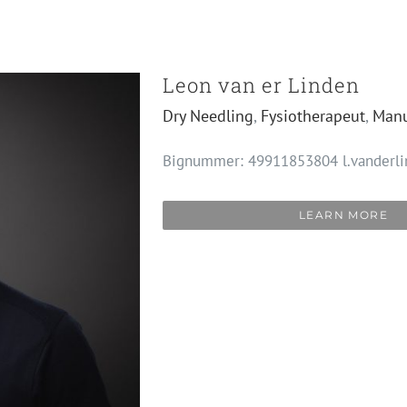
Leon van er Linden
Dry Needling
,
Fysiotherapeut
,
Manu
Bignummer: 49911853804 l.vanderli
LEARN MORE