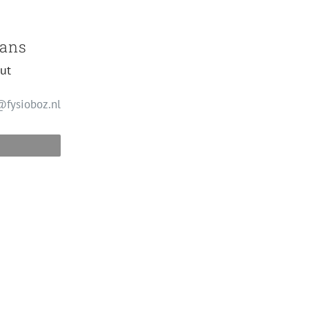
mans
ut
fysioboz.nl